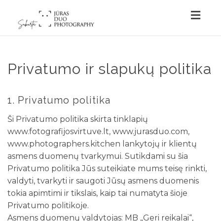
Togg
navig
Privatumo ir slapukų politika
1. Privatumo politika
Ši Privatumo politika skirta tinklapių
www.fotografijosvirtuve.lt, www.jurasduo.com,
www.photographers.kitchen lankytojų ir klientų
asmens duomenų tvarkymui. Sutikdami su šia
Privatumo politika Jūs suteikiate mums teisę rinkti,
valdyti, tvarkyti ir saugoti Jūsų asmens duomenis
tokia apimtimi ir tikslais, kaip tai numatyta šioje
Privatumo politikoje.
Asmens duomenų valdytojas: MB „Geri reikalai“,