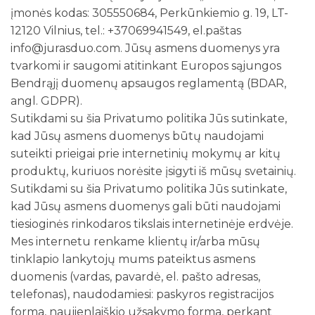
įmonės kodas: 305550684, Perkūnkiemio g. 19, LT-
12120 Vilnius, tel.: +37069941549, el.paštas
info@jurasduo.com. Jūsų asmens duomenys yra
tvarkomi ir saugomi atitinkant Europos sąjungos
Bendrąjį duomenų apsaugos reglamentą (BDAR,
angl. GDPR).
Sutikdami su šia Privatumo politika Jūs sutinkate,
kad Jūsų asmens duomenys būtų naudojami
suteikti prieigai prie internetinių mokymų ar kitų
produktų, kuriuos norėsite įsigyti iš mūsų svetainių.
Sutikdami su šia Privatumo politika Jūs sutinkate,
kad Jūsų asmens duomenys gali būti naudojami
tiesioginės rinkodaros tikslais internetinėje erdvėje.
Mes internetu renkame klientų ir/arba mūsų
tinklapio lankytojų mums pateiktus asmens
duomenis (vardas, pavardė, el. pašto adresas,
telefonas), naudodamiesi: paskyros registracijos
forma, naujienlaiškio užsakymo forma, perkant