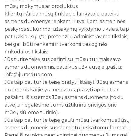
mūsų mokymus ar produktus.
Klientų ir/arba mūsų tinklapio lankytojų pateikti
asmens duomenys renkami ir tvarkomi asmeninės
paskyros sukūrimo, užsakymų vykdymo tikslais, taip
pat užklausų ir/ar pretenzijų administravimo tikslais,
bei gali būti renkami ir tvarkomi tiesioginės
rinkodaros tikslais.
Jūs turite teisę susipažinti su mūsų turimais savo
asmens duomenimis, pateikus užklausą el.paštu:
info@jurasduo.com
Jūs taip pat turite teisę prašyti ištaisyti Jūsų asmens
duomenis kai jie yra netikslūs, prašyti apriboti ar
pašalinti iš sistemos Jūsų asmens duomenis (tokiu
atveju negalėsime Jums užtikrinti prieigos prie
mūsų siūlomo turinio).
Jūs taip pat turite teisę gauti mūsų tvarkomus Jūsų
asmens duomenis susistemintu ir skaitomu formatu.
Pagal šį punktą neatlygintinai duomenys Jums gali