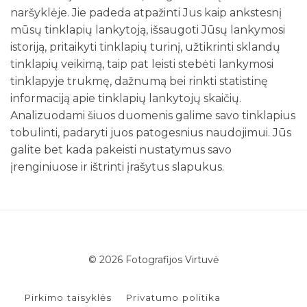
naršyklėje. Jie padeda atpažinti Jus kaip ankstesnį
mūsų tinklapių lankytoją, išsaugoti Jūsų lankymosi
istoriją, pritaikyti tinklapių turinį, užtikrinti sklandų
tinklapių veikimą, taip pat leisti stebėti lankymosi
tinklapyje trukmę, dažnumą bei rinkti statistinę
informaciją apie tinklapių lankytojų skaičių.
Analizuodami šiuos duomenis galime savo tinklapius
tobulinti, padaryti juos patogesnius naudojimui. Jūs
galite bet kada pakeisti nustatymus savo
įrenginiuose ir ištrinti įrašytus slapukus.
© 2026 Fotografijos Virtuvė
Pirkimo taisyklės
Privatumo politika