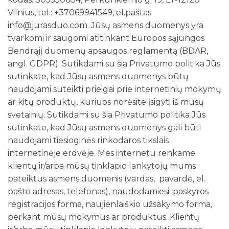
Vilnius, tel.: +37069941549, el.paštas
info@jurasduo.com. Jūsų asmens duomenys yra
tvarkomi ir saugomi atitinkant Europos sąjungos
Bendrąjį duomenų apsaugos reglamentą (BDAR,
angl. GDPR). Sutikdami su šia Privatumo politika Jūs
sutinkate, kad Jūsų asmens duomenys būtų
naudojami suteikti prieigai prie internetinių mokymų
ar kitų produktų, kuriuos norėsite įsigyti iš mūsų
svetainių. Sutikdami su šia Privatumo politika Jūs
sutinkate, kad Jūsų asmens duomenys gali būti
naudojami tiesioginės rinkodaros tikslais
internetinėje erdvėje. Mes internetu renkame
klientų ir/arba mūsų tinklapio lankytojų mums
pateiktus asmens duomenis (vardas, pavardė, el.
pašto adresas, telefonas), naudodamiesi: paskyros
registracijos forma, naujienlaiškio užsakymo forma,
perkant mūsų mokymus ar produktus. Klientų