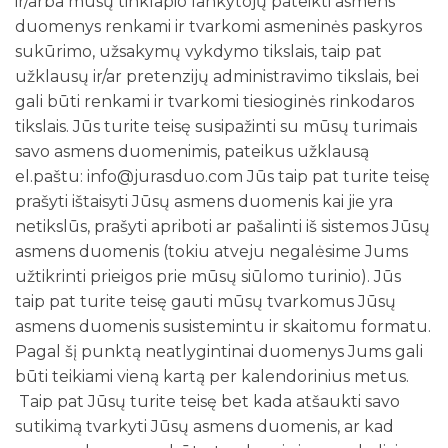
ir/arba mūsų tinklapio lankytojų pateikti asmens
duomenys renkami ir tvarkomi asmeninės paskyros
sukūrimo, užsakymų vykdymo tikslais, taip pat
užklausų ir/ar pretenzijų administravimo tikslais, bei
gali būti renkami ir tvarkomi tiesioginės rinkodaros
tikslais. Jūs turite teisę susipažinti su mūsų turimais
savo asmens duomenimis, pateikus užklausą
el.paštu: info@jurasduo.com Jūs taip pat turite teisę
prašyti ištaisyti Jūsų asmens duomenis kai jie yra
netikslūs, prašyti apriboti ar pašalinti iš sistemos Jūsų
asmens duomenis (tokiu atveju negalėsime Jums
užtikrinti prieigos prie mūsų siūlomo turinio). Jūs
taip pat turite teisę gauti mūsų tvarkomus Jūsų
asmens duomenis susistemintu ir skaitomu formatu.
Pagal šį punktą neatlygintinai duomenys Jums gali
būti teikiami vieną kartą per kalendorinius metus.
Taip pat Jūsų turite teisę bet kada atšaukti savo
sutikimą tvarkyti Jūsų asmens duomenis, ar kad