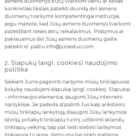
asmens duomenys būtų tvarkomi vienu ar keliais
konkrečiais tikslais, pateikti skundą dėl asmens
duomenų tvarkymo kompetentingai institucijai,
jeigu manote, kad Jūsų asmens duomenys tvarkomi
pažeidžiant teisės aktų reikalavimus. Prašymus ar
paklausimus dėl Jūsų asmens duomenų galite
pateikti el. paštu info@jurasduo.com
2. Slapukų (angl. cookies) naudojimo
politika
Siekiant Jums pagerinti naršymo mūsų tinklapiuose
kokybę naudojami slapukai (angl. cookies). Slapukai
– informacijos elementai, saugomi Jūsų interneto
naršyklėje. Jie padeda atpažinti Jus kaip ankstesnį
mūsų tinklapių lankytoją, išsaugoti Jūsų lankymosi
istoriją, pritaikyti tinklapių turinį, užtikrinti sklandų
tinklapių veikimą, taip pat leisti stebėti lankymosi
tinklapyje trukmę, dažnumą bei rinkti statistinę