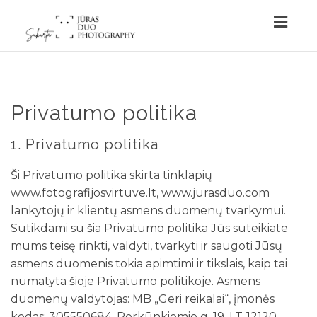
Togg
navig
Privatumo politika
1. Privatumo politika
Ši Privatumo politika skirta tinklapių
www.fotografijosvirtuve.lt, www.jurasduo.com
lankytojų ir klientų asmens duomenų tvarkymui.
Sutikdami su šia Privatumo politika Jūs suteikiate
mums teisę rinkti, valdyti, tvarkyti ir saugoti Jūsų
asmens duomenis tokia apimtimi ir tikslais, kaip tai
numatyta šioje Privatumo politikoje. Asmens
duomenų valdytojas: MB „Geri reikalai“, įmonės
kodas: 305550684, Perkūnkiemio g. 19, LT-12120